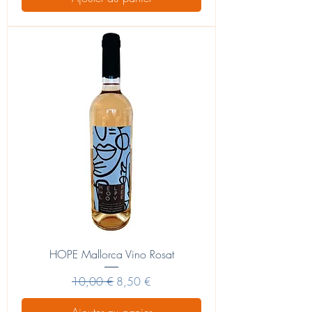
HOPE Mallorca Vino Rosat
Prix original
Prix promotionnel
10,00 €
8,50 €
Ajouter au panier