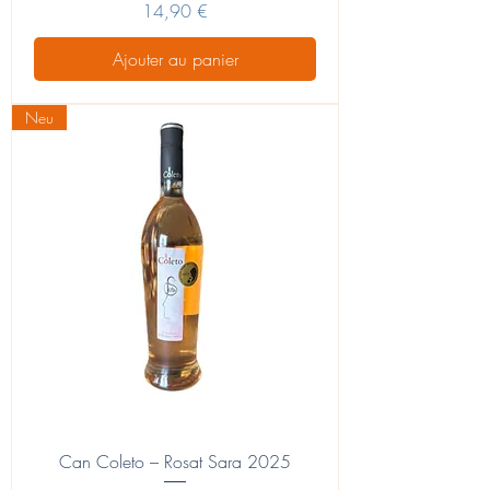
Prix
14,90 €
Ajouter au panier
Neu
Can Coleto – Rosat Sara 2025