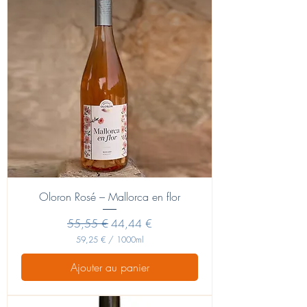
Oloron Rosé – Mallorca en flor
Prix original
Prix promotionnel
55,55 €
44,44 €
59,25 €
/
1000ml
5
9
Ajouter au panier
,
2
5