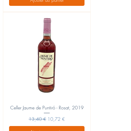
Celler Jaume de Puntiró - Rosat, 2019
Prix original
Prix promotionnel
13,40 €
10,72 €