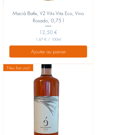
Macià Batle, V2 Vitis Vita Eco, Vino
Rosado, 0,75 l
Prix
12,50 €
1,67 €
/
100ml
1
,
Ajouter au panier
6
7
Neu bei uns!
€
p
a
r
1
0
0
M
i
l
l
i
l
i