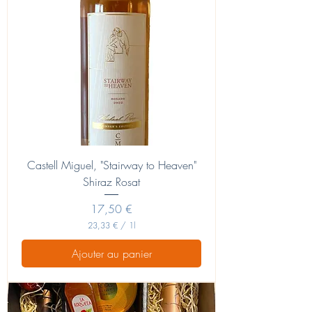
Castell Miguel, "Stairway to Heaven"
Shiraz Rosat
Prix
17,50 €
23,33 €
/
1l
2
3
Ajouter au panier
,
3
3
€