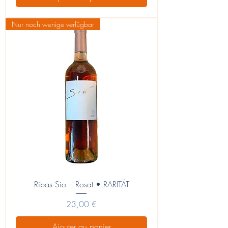
Nur noch wenige verfügbar
Ribas Sio – Rosat • RARITÄT
Prix
23,00 €
Ajouter au panier