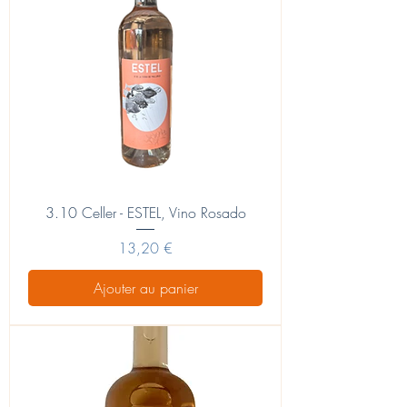
0
0
M
i
l
l
i
l
i
t
r
e
s
3.10 Celler - ESTEL, Vino Rosado
Prix
13,20 €
Ajouter au panier