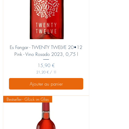
Es Fangar - TWENTY TWELVE 20•12
Pink - Vino Rosado 2023, 0,75 l
Prix
15,90 €
21,20 €
/
1l
2
1
Ajouter au panier
,
2
0
Bestseller - Glück im Glas
€
p
a
r
1
L