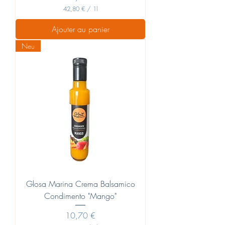
42,80 €
/
1l
4
2
Ajouter au panier
,
8
Neu
0
€
p
a
r
1
L
i
t
r
e
Glosa Marina Crema Balsamico
Condimento "Mango"
Prix
10,70 €