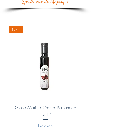
Spiritueux de Majorque
Neu
Glosa Marina Crema Balsamico
"Datíl"
Prix
10,70 €