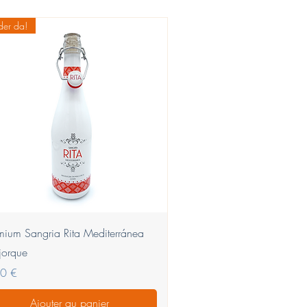
er da!
Aperçu rapide
mium Sangria Rita Mediterránea
orque
0 €
Ajouter au panier