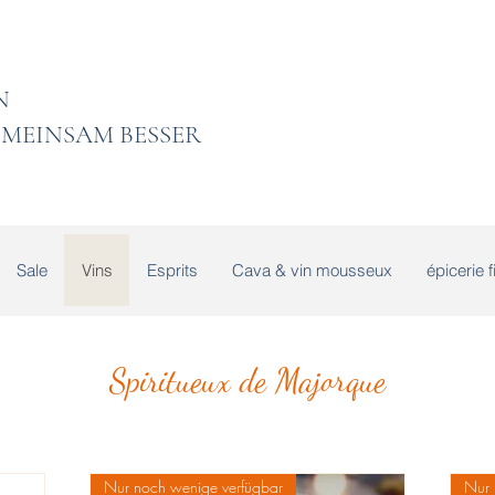
 LADEN
MEINSAM BESSER
Sale
Vins
Esprits
Cava & vin mousseux
épicerie f
Spiritueux de Majorque
Nur noch wenige verfügbar
Nur 