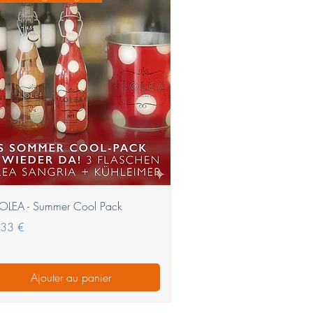
Aperçu rapide
LOLEA - Summer Cool Pack
,33 €
Ajouter au panier