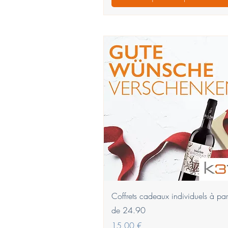
Aperçu rapide
Coffrets cadeaux individuels à part
de 24.90
Prix
15,00 €