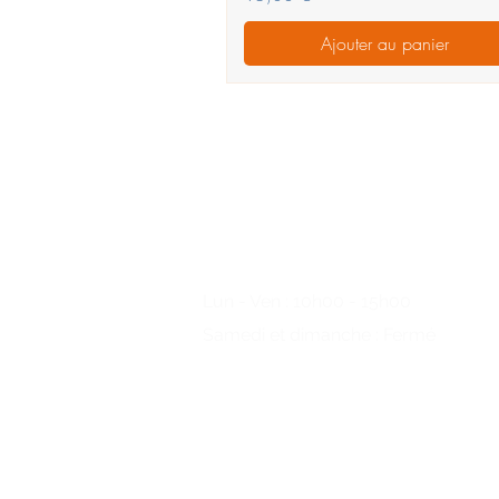
Ajouter au panier
Des questions?
S'il vous plaît
appelez-nous
Lun - Ven : 10h00 - 15h00
Samedi et dimanche : Fermé
+49 (0) 221/34 66 95 69