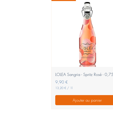
Aperçu rapide
LOLEA Sangria - Spritz Rosé - 0,75
Prix
9,90 €
13,20 €
/
1l
1
3
Ajouter au panier
,
2
0