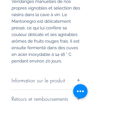
Vendanges manuelles de nos
propres vignobles et sélection des
raisins dans la cave à vin. Le
Mantonegro est délicatement
pressé, ce qui lui confère sa
couleur délicate et ses agréables
arômes de fruits rouges frais. Il est
ensuite fermenté dans des cuves
en acier inoxydable à 14-16 ° C
pendant environ 20 jours.
Information sur le produit
7103 Petit Celler - Rosat
Retours et remboursements
Cépages: 100% Mantonegro
Teneur en alcool: 12,5% vol.
Vous disposez d'un droit de retour
Capacité de la bouteille: 0,75 l
Versandrichtlinie
de 14 jours. Vous pouvez trouver
Production: 2000 bouteilles
des informations plus détaillées
Couleur: rose clair aux reflets