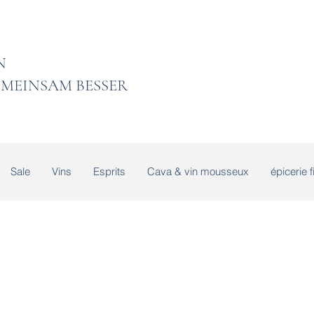
 LADEN
MEINSAM BESSER
Sale
Vins
Esprits
Cava & vin mousseux
épicerie f