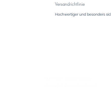
Versandrichtlinie
Hochwertiger und besonders sich
Des questions?
S'il vous plaît
appelez-nous
Lun - Ven : 10h00 - 15h00
Samedi et dimanche : Fermé
+49 (0) 221/34 66 95 69