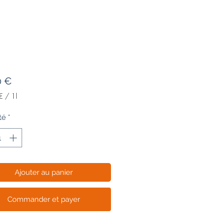
Prix
0 €
€
/
1l
€
té
*
Ajouter au panier
Commander et payer