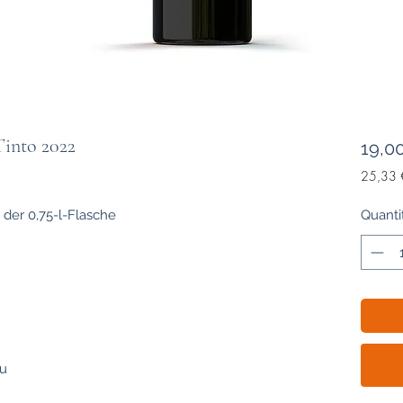
Tinto 2022
19,0
25,33 
25,33 
pour
 der 0,75-l-Flasche
Quanti
1
Litre
au