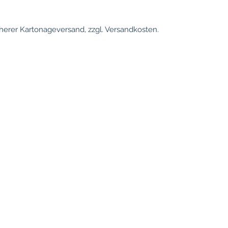
erer Kartonageversand, zzgl. Versandkosten.
Informations
Emplacements
Eau de Cologne
Conditions
Intimité
Clause de non
traduction
Imprimer