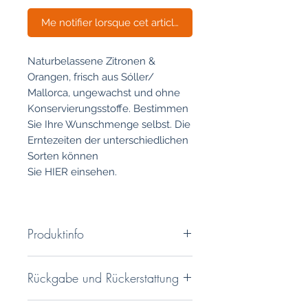
Me notifier lorsque cet article est disponible
Naturbelassene Zitronen &
Orangen, frisch aus Sóller/
Mallorca, ungewachst und ohne
Konservierungsstoffe. Bestimmen
Sie Ihre Wunschmenge selbst. Die
Erntezeiten der unterschiedlichen
Sorten können
Sie HIER einsehen.
Produktinfo
Verwendung
Rückgabe und Rückerstattung
Da unsere Orangen und Zitronen
nicht gewachst sind, eignen sich
Sie haben ein 14 tägiges