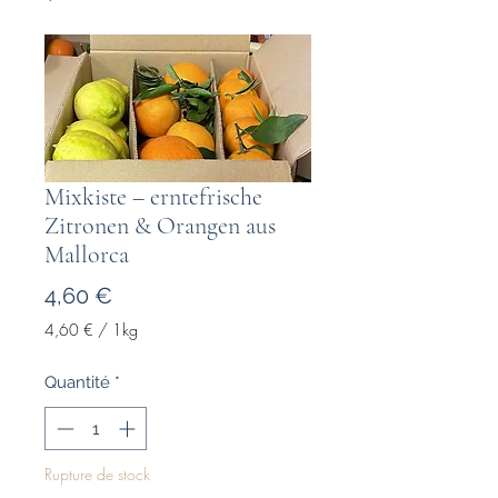
Mixkiste – erntefrische
Zitronen & Orangen aus
Mallorca
Prix
4,60 €
4,60 €
/
1kg
4,60 €
pour
Quantité
*
1
Kilogramme
Rupture de stock