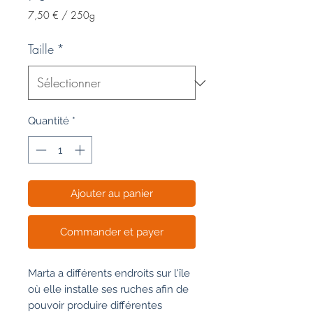
7,50 €
/
250g
7,50 €
pour
Taille
*
250
Grammes
Quantité
*
Ajouter au panier
Commander et payer
Marta a différents endroits sur l'île
où elle installe ses ruches afin de
pouvoir produire différentes