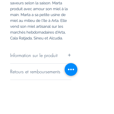
saveurs selon la saison. Marta
produit avec amour son miel à la
main. Marta a sa petite usine de
miel au milieu de l'île à Arta. Elle
vend son miel artisanal sur les
marchés hebdomadaires d'Arta,
Cala Ratjada, Sineu et Alcudia.
Information sur le produit
Ingrédients : Miel d'eucalyptus -
Retours et remboursements
miel de fleur d'eucalyptus
naturel et filé à froid, sans
Vous disposez d'un droit de retour
exhausteurs de goût, sans
Politique d&#39;expédition
de 14 jours. Vous pouvez trouver
conservateurs ni colorants
des informations plus détaillées
artificiels
Expédition en carton de haute
dans nos conditions générales
Le miel en général est sensible
qualité et particulièrement sûre.
à la lumière et à la chaleur. Il
doit être conservé dans un