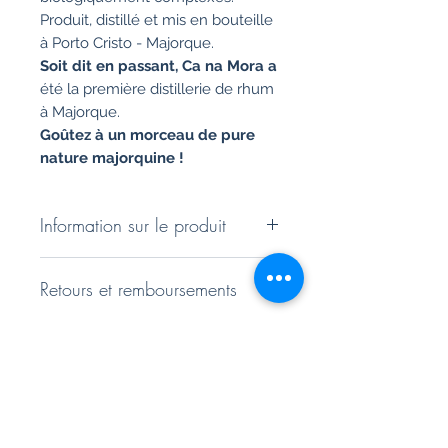
Produit, distillé et mis en bouteille
à Porto Cristo - Majorque.
Soit dit en passant, Ca na Mora a
été la première distillerie de rhum
à Majorque.
Goûtez à un morceau de pure
nature majorquine !
Information sur le produit
Ca na Mora - Ensemble combiné
Retours et remboursements
3 'sel de mer avec herbes
méditerranéennes et citrons et
Vous disposez d'un droit de retour
oranges séchées au soleil
Politique d&#39;expédition
de 14 jours. Vous pouvez trouver
Emballés dans de petits pots, ils
des informations plus détaillées
sont un bel accessoire de cuisine
Expédition en carton de haute
sous nos termes et conditions
majorquin de haute qualité et un
qualité et particulièrement sûre.
excellent cadeau majorquin.
Ensemble combiné composé de